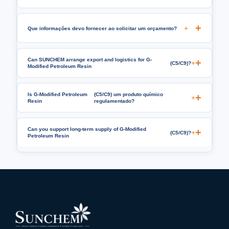
+
Que informações devo fornecer ao solicitar um orçamento?
Can SUNCHEM arrange export and logistics for G-
+
(C5/C9)?
Modified Petroleum Resin
Is G-Modified Petroleum
(C5/C9) um produto químico
+
Resin
regulamentado?
Can you support long-term supply of G-Modified
+
(C5/C9)?
Petroleum Resin