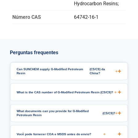
Hydrocarbon Resins
;
Número CAS
64742-16-1
Perguntas frequentes
Can SUNCHEM supply G-Modified Petroleum
(C5/C9) da
+
Resin
China?
+
What is the CAS number of G-Modified Petroleum Resin
(C5/C9)?
What documents can you provide for G-Modified
+
(C5/C9)?
Petroleum Resin
+
Você pode fornecer COA e MSDS antes do envio?