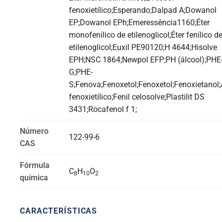
fenoxietílico;Esperando;Dalpad A;Dowanol
EP;Dowanol EPh;Emeressência1160;Éter
monofenílico de etilenoglicol;Éter fenílico d
etilenoglicol;Euxil PE90120;H 4644;Hisolve
EPH;NSC 1864;Newpol EFP;PH (álcool);PHE
G;PHE-
S;Fenova;Fenoxetol;Fenoxetol;Fenoxietanol;
fenoxietílico;Fenil celosolve;Plastilit DS
3431;Rocafenol f 1;
Número
122-99-6
CAS
Fórmula
C
H
O
8
10
2
química
CARACTERÍSTICAS