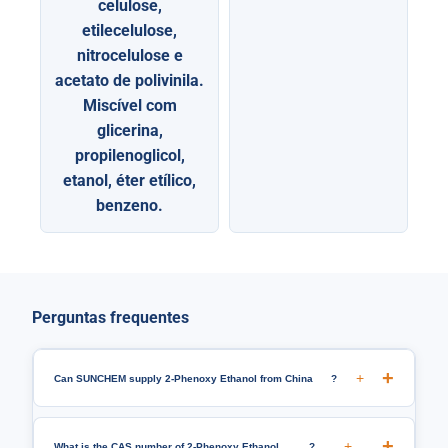
celulose,
etilecelulose,
nitrocelulose e
acetato de polivinila.
Miscível com
glicerina,
propilenoglicol,
etanol, éter etílico,
benzeno.
Perguntas frequentes
+
Can SUNCHEM supply 2-Phenoxy Ethanol from China
?
+
What is the CAS number of 2-Phenoxy Ethanol
?