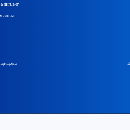
 & пигмент
я химия
защищены
П