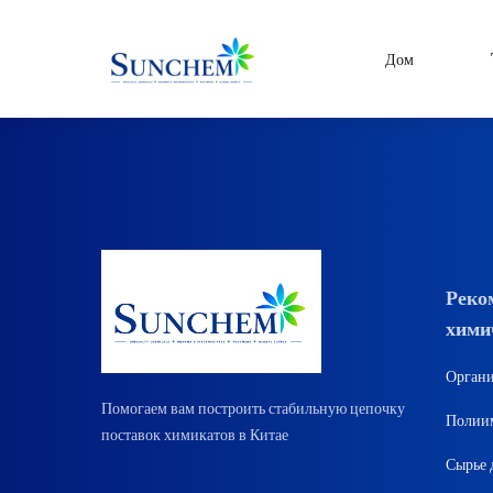
Дом
Товары
и решения
Специальные хим
категории товаров
Органические растворите
Силановый связующий аг
Краска и пигмент
Реко
хими
Очистка воды
CDMA
Органи
Сырье для бытовой химии
Помогаем вам построить стабильную цепочку
Полиим
поставок химикатов в Китае
Сырье 