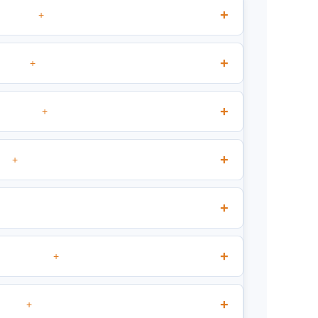
+
+
+
+
+
+