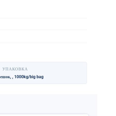
УПАКОВКА
ешок, , 1000
kg/big bag