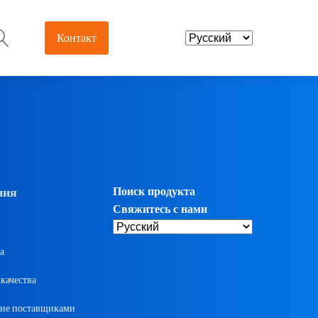
Контакт
евтика и
брикаты
лоты и нутрицевтики
ния
Поиск продукта
добавки
Свяжитесь с нами
рмацевтические
а
жуточные продукты
качества
евтики
ие поставщиками