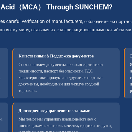
ic Acid（MCA） Through SUNCHEM
?
 careful verification of manufacturers
, соблюдение экспортно
о всему миру, связывая их с квалифицированными китайскими
Качественный & Поддержка документов
Согласовываем документы, включая сертификат
подлинности, паспорт безопасности, ТДС,
л
,
характеристики продукта, и другие экспортные
с
документы, необходимые для международной
д
торговли..
р
Долгосрочное управление поставками
и,
Мы помогаем управлять взаимодействием с
поставщиками, контроль качества, графики отгрузок,