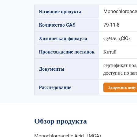
Название продукта
Monochloroac
Количество CAS
79-11-8
Химическая формула
С
ЧАС
ClO
2
3
2
Происхождение поставок
Китай
сертификат под
Документы
доступна по за
Расследование
Запросить цену
Обзор продукта
Monochloroacetic Acid（MCA）