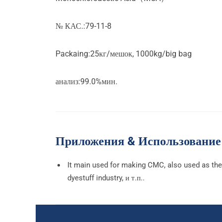
№ КАС.:79-11-8
Packaing
:25кг/мешок, 1000
kg/big bag
анализ:99.0%мин.
Приложения & Использование
It main used for making CMC
,
also used as the
dyestuff industry
, и т.п..