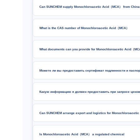
Can SUNCHEM supply Monochloroacetic Acid（MCA） from China
What is the CAS number of Monochloroacetic Acid（MCA）
What documents can you provide for Monochloroacetic Acid（M
Можете ли вы предоставить сертификат подлинности и паспор
Какую информацию я должен предоставить при запросе ценов
Can SUNCHEM arrange export and logistics for Monochloroacet
Is Monochloroacetic Acid（MCA） a regulated chemical