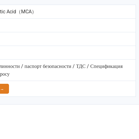
etic Acid（MCA）
линности / паспорт безопасности / ТДС / Спецификация
просу
 →