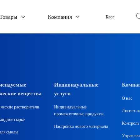
Товары
Компания
Блог
икаты
Полимеры и материалы
Фармац
О нас
полуфа
ли
Полиимидное сырье
Контроль качества
API
ент
Сырье для смолы
Управление
Аминокис
поставщиками
Пластмассовые добавки
мендуемые
Индивидуальные
Компа
Пищевые 
ческие вещества
услуги
Резиновые добавки
Логистика
О нас
Фа
ческие растворители
Индивидуальные
Огнестойкий
Логистик
проме
промежуточные продукты
идное сырье
Контроль 
Настройка нового материала
нутриц
для смолы
Управлен