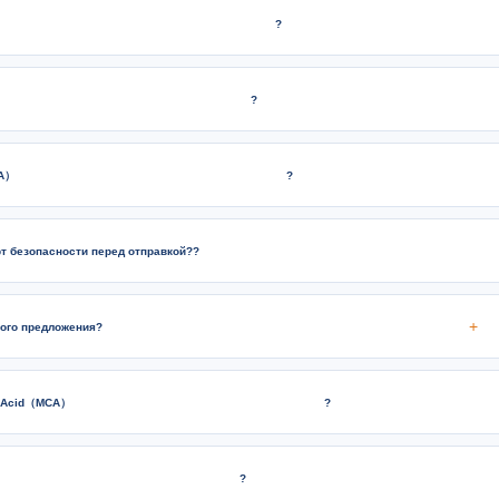
?
?
CA）
?
т безопасности перед отправкой??
+
ого предложения?
ic Acid（MCA）
?
?