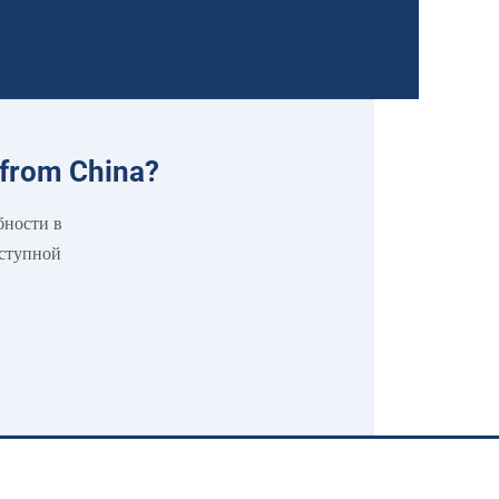
from China
?
бности в
оступной