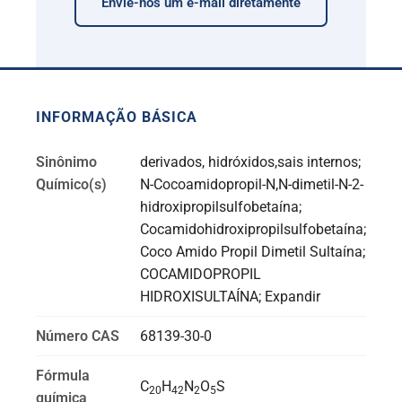
Envie-nos um e-mail diretamente
INFORMAÇÃO BÁSICA
Sinônimo
derivados, hidróxidos,sais internos;
Químico(s)
N-Cocoamidopropil-N,N-dimetil-N-2-
hidroxipropilsulfobetaína;
Cocamidohidroxipropilsulfobetaína;
Coco Amido Propil Dimetil Sultaína;
COCAMIDOPROPIL
HIDROXISULTAÍNA; Expandir
Número CAS
68139-30-0
Fórmula
C
H
N
O
S
20
42
2
5
química