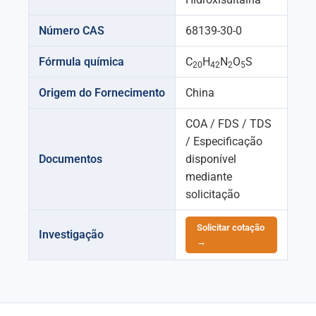
Número CAS
68139-30-0
Fórmula química
C
H
N
O
S
20
42
2
5
Origem do Fornecimento
China
COA / FDS / TDS
/ Especificação
Documentos
disponível
mediante
solicitação
Solicitar cotação
Investigação
→