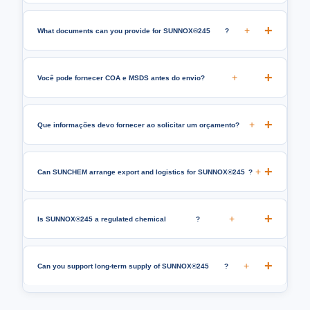
+
What documents can you provide for SUNNOX®245
?
+
Você pode fornecer COA e MSDS antes do envio?
+
Que informações devo fornecer ao solicitar um orçamento?
+
Can SUNCHEM arrange export and logistics for SUNNOX®245
?
+
Is SUNNOX®245 a regulated chemical
?
+
Can you support long-term supply of SUNNOX®245
?