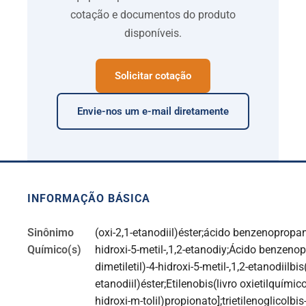
cotação e documentos do produto
disponíveis.
Solicitar cotação
Envie-nos um e-mail diretamente
INFORMAÇÃO BÁSICA
Sinônimo
(oxi-2,1-etanodiil)éster;ácido benzenopropano
Químico(s)
hidroxi-5-metil-,1,2-etanodiy;Ácido benzenop
dimetiletil)-4-hidroxi-5-metil-,1,2-etanodiilbis
etanodiil)éster;Etilenobis(livro oxietilquímico)
hidroxi-m-tolil)propionato];trietilenoglicolbis-