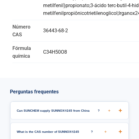
metilfenil)propionato;3-ácido terc-butil-4-hid
metilfenilpropiônicotrietilenoglicol;Irgano
Número
36443-68-2
CAS
Fórmula
C34H50O8
química
Perguntas frequentes
+
Can SUNCHEM supply SUNNOX®245 from China
?
+
What is the CAS number of SUNNOX®245
?