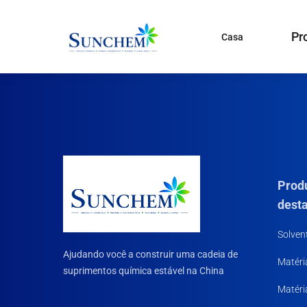
Pr
Casa
Produtos
e soluções
Produtos Químicos
Especiais
Categorias de Produtos
Solventes orgânicos
Agente de Acoplamento S
Prod
Tinta e pigmento
dest
CDMA
Tratamento de Água
Solven
Ajudando você a construir uma cadeia de
Matéri
Matérias-primas de Prod
suprimentos química estável na China
Químicos Domésticos
Matéri