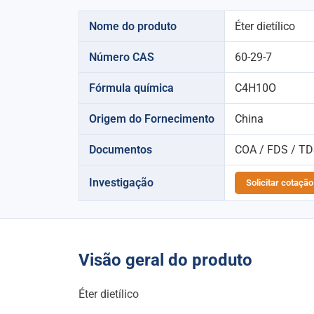
Nome do produto
Éter dietílico
Número CAS
60-29-7
Fórmula química
C4H10O
Origem do Fornecimento
China
Documentos
COA / FDS / TDS
Investigação
Solicitar cotaçã
Visão geral do produto
Éter dietílico