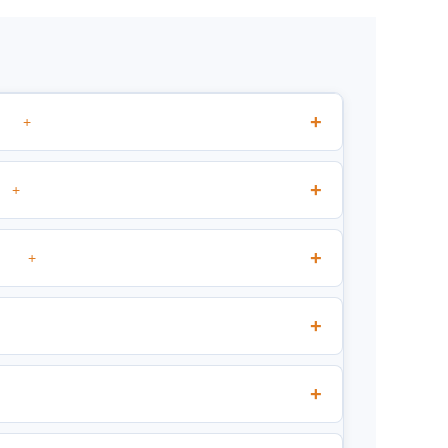
+
+
+