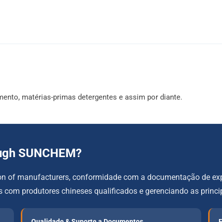
nto, matérias-primas detergentes e assim por diante.
rough SUNCHEM
?
tion of manufacturers
, conformidade com a documentação de expo
com produtores chineses qualificados e gerenciando as princip
Qualidade & Suporte a Documentos
E