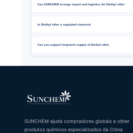
Can SUNCHEM arrange export and logistics for Diethyl ether
Is Diethyl ether a regulated chemical
Can you support long-term supply of Diethyl ether
SUNCHEM ajuda compradores globais a obter
produtos químicos especializados da China