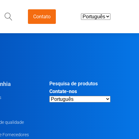
Contato
utico e
diários
os e nutracêuticos
nhia
Pesquisa de produtos
limentares
Contate-nos
s
ntermediários
armacêuticos
 de qualidade
uticos
e Fornecedores