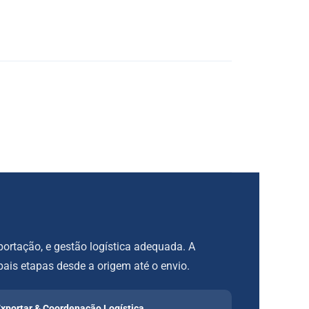
rtação, e gestão logística adequada. A
ais etapas desde a origem até o envio.
xportar & Coordenação Logística