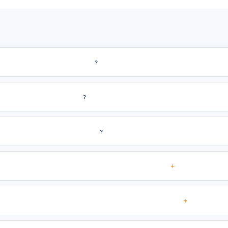
?
?
?
+
+