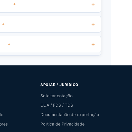
+
+
+
APOIAR / JURÍDICO
Solicitar cotação
COA / FDS / TDS
de
Documentação de exportação
ores
Política de Privacidade