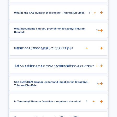
+
What is the CAS number of Tetraethyl-Thiuram Disulfide
?
What documents can you provide for Tetraethyl-Thiuram
+
?
Disulfide
+
出荷前にCOAとMSDSを提供していただけますか?
+
見積もりを依頼するときにどのような情報を提供すればよいですか?
Can SUNCHEM arrange export and logistics for Tetraethyl-
+
?
Thiuram Disulfide
+
Is Tetraethyl-Thiuram Disulfide a regulated chemical
?