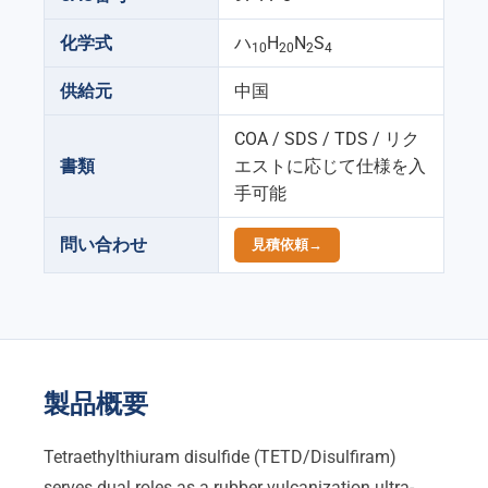
化学式
ハ
H
N
S
10
20
2
4
供給元
中国
COA / SDS / TDS / リク
書類
エストに応じて仕様を入
手可能
問い合わせ
見積依頼→
製品概要
Tetraethylthiuram disulfide
(
TETD/Disulfiram
)
serves dual roles as a rubber vulcanization ultra-