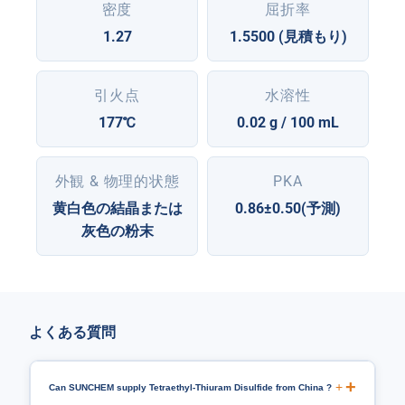
密度
屈折率
1.27
1.5500 (見積もり)
引火点
水溶性
177℃
0.02 g / 100 mL
外観 & 物理的状態
PKA
黄白色の結晶または
0.86±0.50(予測)
灰色の粉末
よくある質問
+
Can SUNCHEM supply Tetraethyl-Thiuram Disulfide from China
?