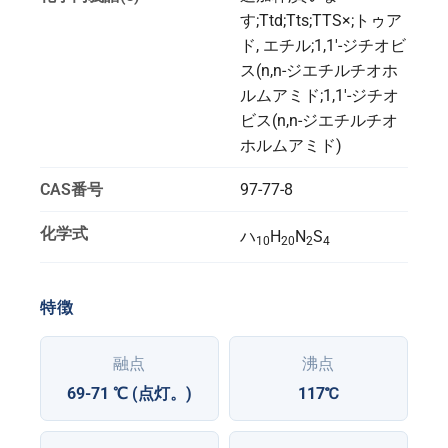
す;Ttd;Tts;TTS×;トゥア
ド, エチル;1,1'-ジチオビ
ス(n,n-ジエチルチオホ
ルムアミド;1,1'-ジチオ
ビス(n,n-ジエチルチオ
ホルムアミド)
CAS番号
97-77-8
化学式
ハ
H
N
S
10
20
2
4
特徴
融点
沸点
69-71 ℃ (点灯。)
117℃