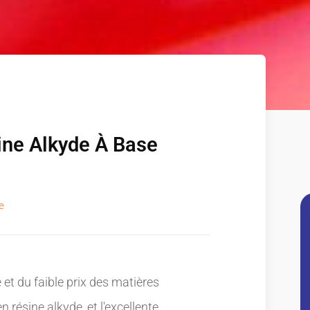
ne Alkyde À Base
e
e et du faible prix des matières
 résine alkyde, et l'excellente