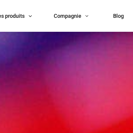
s produits
Compagnie
Blog
Polymers & Materials
Pharma 
À propos de nous
Resin Raw Materials
APIs
Contrôle de qualité
ls
Plastic Additives
Pharmaceu
Gestion des fournisseurs
als
Rubber Additives
Amino Aci
Logistique
Flame Retardants
Food Addi