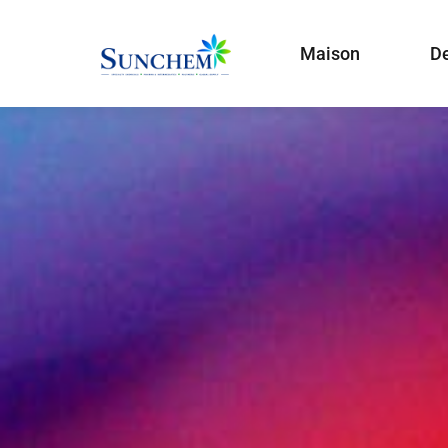
Maison
De
Specialty Chemicals
Des produits
et
solutions
Organic Solvents
Paint & Pigment Chemica
catégories de produits
Water Treatment Chemic
Other Chemicals
CDMA