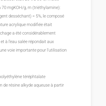
 à 70 mgKOH/g, m (triéthylamine):
agent desséchant) = 5%, le composé
nture acrylique modifiée était
séchage a été considérablement
u et à l'eau salée répondait aux
ne voie importante pour l'utilisation
olyéthylène téréphtalate
 de résine alkyde aqueuse à partir