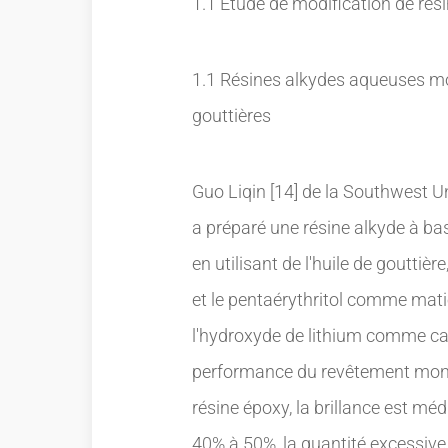
1.1 Étude de modification de ré
1.1 Résines alkydes aqueuses mod
gouttières
Guo Liqin [14] de la Southwest U
a préparé une résine alkyde à bas
en utilisant de l'huile de gouttiè
et le pentaérythritol comme mati
l'hydroxyde de lithium comme cat
performance du revêtement montr
résine époxy, la brillance est méd
40% à 50%, la quantité excessive 