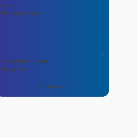
0 caractères / 0 mots
File Upload
Send Quote