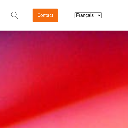
Contact
& Intermediates
Agrochemicals &
Intermediates
Fungicides
tical Intermediates
Herbicides
ds & Nutraceuticals
Insecticides
tives
Pesticide Intermediates