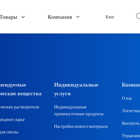
Товары
Компания
Блог
икаты
Полимеры и материалы
Фармац
О нас
полуфа
ли
Полиимидное сырье
Контроль качества
API
ент
Сырье для смолы
Управление
Аминокис
поставщиками
Пластмассовые добавки
мендуемые
Индивидуальные
Компа
Пищевые 
ческие вещества
услуги
Резиновые добавки
Логистика
О нас
Фа
ческие растворители
Индивидуальные
Огнестойкий
Логистик
проме
промежуточные продукты
идное сырье
Контроль 
Настройка нового материала
нутриц
для смолы
Управлен