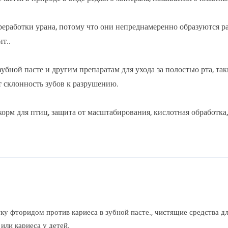
реработки урана, потому что они непреднамеренно образуются
т..
зубной пасте и другим препаратам для ухода за полостью рта, та
т склонность зубов к разрушению.
корм для птиц, защита от масштабирования, кислотная обработка
 фторидом против кариеса в зубной пасте., чистящие средства для
или кариеса у детей.