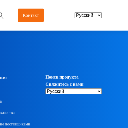
Контакт
евтика и
брикаты
лоты и нутрицевтики
ния
Поиск продукта
добавки
Свяжитесь с нами
рмацевтические
а
жуточные продукты
качества
евтики
ие поставщиками