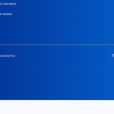
 & пигмент
я химия
защищены
П