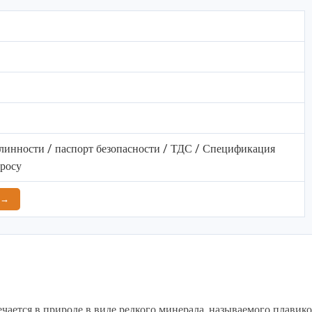
линности / паспорт безопасности / ТДС / Спецификация
просу
 →
речается в природе в виде редкого минерала, называемого плавик