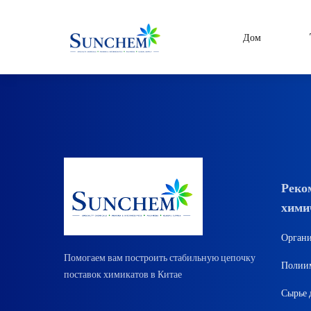
Дом
Товары
и решения
Специальные хим
категории товаров
Органические растворите
Силановый связующий аг
Краска и пигмент
Реко
хими
Очистка воды
CDMA
Органи
Сырье для бытовой химии
Помогаем вам построить стабильную цепочку
Полиим
поставок химикатов в Китае
Сырье 