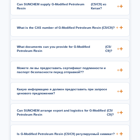
Can SUNCHEM supply G-Modified Petroleum
(С5/С9) из
+
Resin
Китая?
+
What is the CAS number of G-Modified Petroleum Resin
(С5/С9)?
What documents can you provide for G-Modified
(С5/
+
Petroleum Resin
С9)?
Можете ли вы предоставить сертификат подлинности и
+
паспорт безопасности перед отправкой??
Какую информацию я должен предоставить при запросе
+
ценового предложения?
Can SUNCHEM arrange export and logistics for G-Modified
(С5/
+
Petroleum Resin
С9)?
+
Is G-Modified Petroleum Resin
(С5/С9) регулируемый химикат?