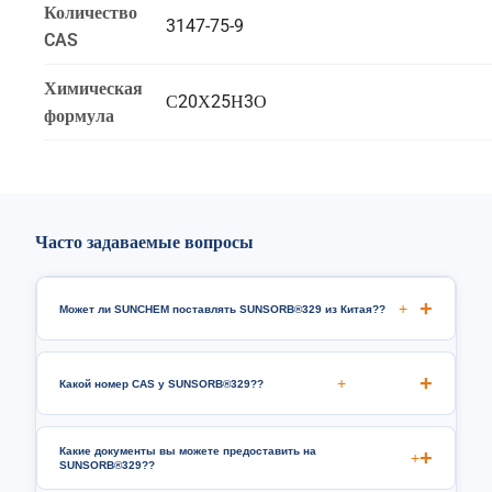
Количество
3147-75-9
CAS
Химическая
С20Х25Н3О
формула
Часто задаваемые вопросы
+
Может ли SUNCHEM поставлять SUNSORB®329 из Китая??
+
Какой номер CAS у SUNSORB®329??
Какие документы вы можете предоставить на
+
SUNSORB®329??