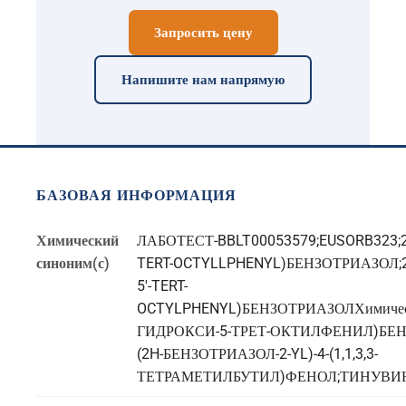
Запросить цену
Напишите нам напрямую
БАЗОВАЯ ИНФОРМАЦИЯ
Химический
ЛАБОТЕСТ-BBLT00053579;EUSORB323;2
синоним(с)
TERT-OCTYLLPHENYL
)БЕНЗОТРИАЗОЛ;2
5'-TERT-
OCTYLPHENYL
)БЕНЗОТРИАЗОЛХимическа
ГИДРОКСИ-5-ТРЕТ-ОКТИЛФЕНИЛ)БЕН
(2H-БЕНЗОТРИАЗОЛ-2-YL)-4-(1,1,3,3-
ТЕТРАМЕТИЛБУТИЛ)ФЕНОЛ;ТИНУВИН