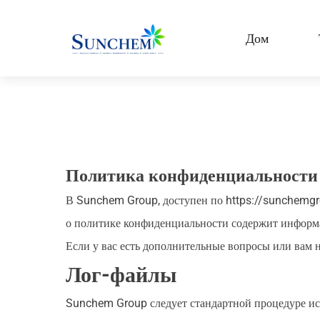
Дом
Specialty Chemicals
Товары
и решения
Organic Solvents
категории товаров
Paint & Pigment Chemica
Политика конфиденциальности
Water Treatment Chemic
В Sunchem Group, доступен по https://sunchemgr
Other Chemicals
о политике конфиденциальности содержит информац
CDMA
Если у вас есть дополнительные вопросы или вам 
Лог-файлы
Sunchem Group следует стандартной процедуре исп