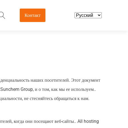
Контакт
& Intermediates
Agrochemicals &
Intermediates
Fungicides
tical Intermediates
Herbicides
ds & Nutraceuticals
денциальность наших посетителей. Этот документ
Insecticides
tives
unchem Group, и о том, как мы ее используем..
Pesticide Intermediates
альности, не стесняйтесь обращаться к нам.
елей, когда они посещают веб-сайты..
All hosting