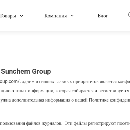
Товары
Компания
Блог
Polymers & Materials
Pharma 
О нас
Resin Raw Materials
APIs
Контроль качества
ls
Plastic Additives
Pharmaceu
Управление
 Sunchem Group
als
Rubber Additives
Amino Aci
поставщиками
oup.com/, одним из наших главных приоритетов является конфи
Flame Retardants
Food Addi
ию о типах информации, которая собирается и регистрируется S
Логистика
нужна дополнительная информация о нашей Политике конфиденци
ользования файлов журналов.. Эти файлы регистрируют посетит