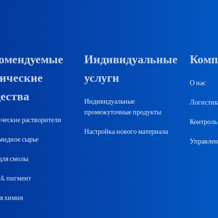
омендуемые
Индивидуальные
Комп
ические
услуги
О нас
ества
Индивидуальные
Логистик
промежуточные продукты
ческие растворители
Контроль 
Настройка нового материала
идное сырье
Управлен
для смолы
 & пигмент
я химия