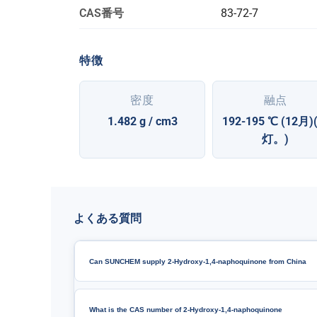
CAS番号
83-72-7
特徴
密度
融点
1.482 g / cm3
192-195 ℃ (12月)
灯。)
よくある質問
Can SUNCHEM supply 2-Hydroxy-1,4-naphoquinone from China
What is the CAS number of 2-Hydroxy-1,4-naphoquinone