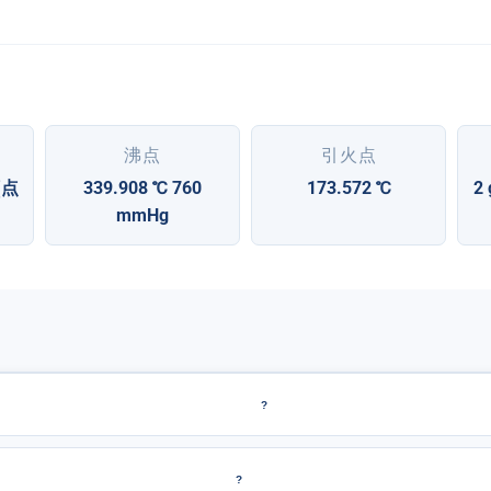
沸点
引火点
(点
339.908 ℃ 760
173.572 ℃
2
mmHg
?
?