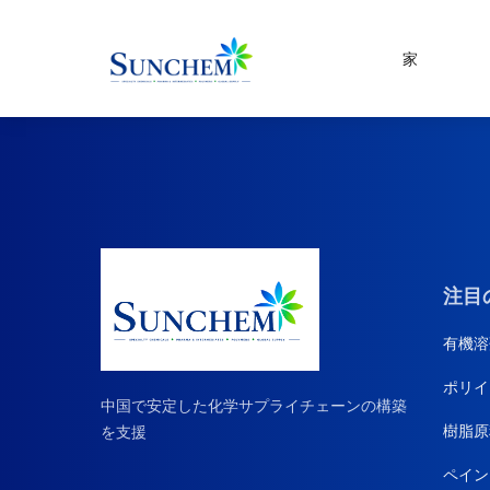
家
製品
およびソリューション
特殊化学品
製品カテゴリ
有機溶剤
シランカップリング剤
塗料と顔料
注目
水処理
有機溶
CDMA
ポリイ
家庭用薬品原料
中国で安定した化学サプライチェーンの構築
樹脂原
を支援
ペイン