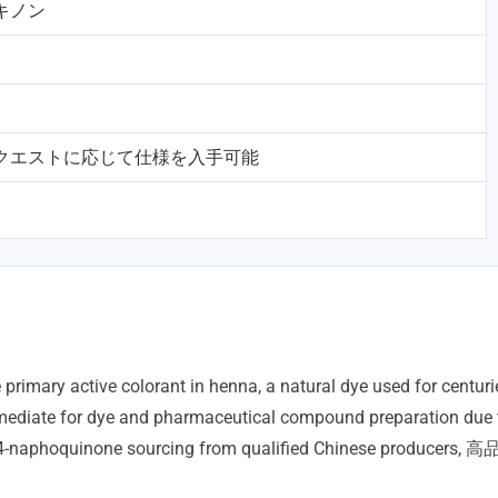
ホキノン
DS / リクエストに応じて仕様を入手可能
e primary active colorant in henna
,
a natural dye used for centuri
ermediate for dye and pharmaceutical compound preparation due to
,4-naphoquinone sourcing from qualified Chinese producers
, 