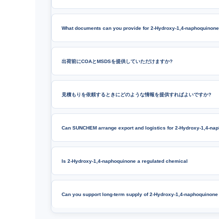
What documents can you provide for 2-Hydroxy-1,4-naphoquinone
出荷前にCOAとMSDSを提供していただけますか?
見積もりを依頼するときにどのような情報を提供すればよいですか?
Can SUNCHEM arrange export and logistics for 2-Hydroxy-1,4-na
Is 2-Hydroxy-1,4-naphoquinone a regulated chemical
Can you support long-term supply of 2-Hydroxy-1,4-naphoquinone