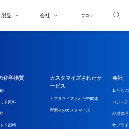
製品
会社
ブログ
ポリマーと材料
医薬品
私たちに関しては
ポリイミド原料
API
品質管理
樹脂原料
アミノ酸
サプライヤー管理
プラスチック添加剤
食品添加
の化学物質
カスタマイズされたサ
会社
ロジスティクス
ービス
ゴム添加剤
医薬品
剤
私たちに
カスタマイズされた中間体
ミド原料
難燃剤
ロジステ
栄養補
新素材のカスタマイズ
料
品質管理
ト & 顔料
サプライ