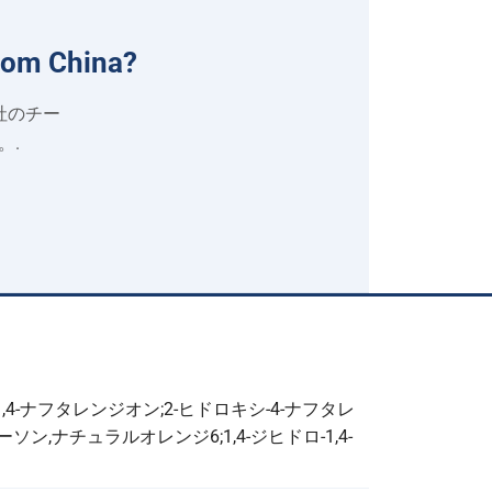
rom China
?
当社のチー
。.
-1,4-ナフタレンジオン;2-ヒドロキシ-4-ナフタレ
ン,ナチュラルオレンジ6;1,4-ジヒドロ-1,4-