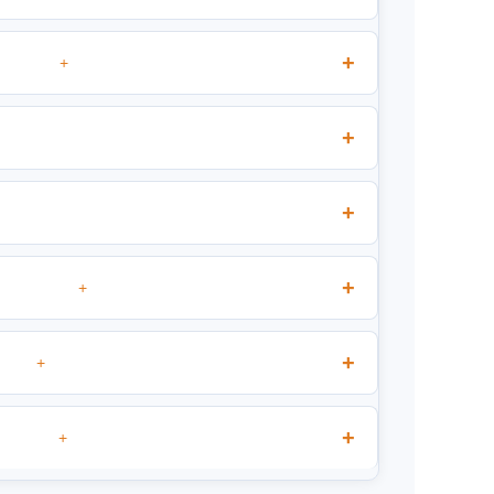
+
+
+
+