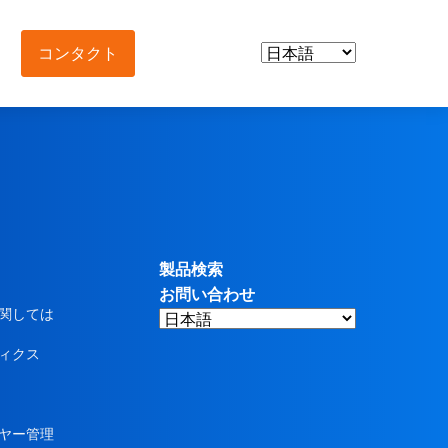
コンタクト
および中間体
と栄養補助食品
物
製品検索
お問い合わせ
中間体
関しては
ィクス
助食品
ヤー管理