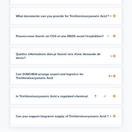
+
What documents can you provide for Trichloroisocyanuric Acid
?
+
Pouvez-vous fournir un COA et une MSDS avant l'expédition?
Quelles informations dois-je fournir lors d'une demande de
+
devis?
Can SUNCHEM arrange export and logistics for
+
?
Trichloroisocyanuric Acid
+
Is Trichloroisocyanuric Acid a regulated chemical
?
+
Can you support long-term supply of Trichloroisocyanuric Acid
?