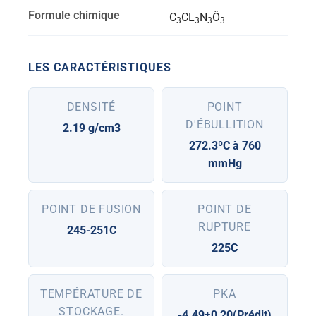
Formule chimique
C
CL
N
Ô
3
3
3
3
LES CARACTÉRISTIQUES
DENSITÉ
POINT
D'ÉBULLITION
2.19 g/cm3
272.3ºC à 760
mmHg
POINT DE FUSION
POINT DE
RUPTURE
245-251C
225C
TEMPÉRATURE DE
PKA
STOCKAGE.
-4.49±0,20(Prédit)