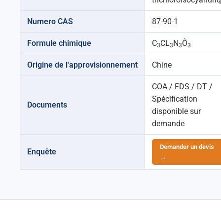
Numero CAS
87-90-1
Formule chimique
C
CL
N
Ô
3
3
3
3
Origine de l'approvisionnement
Chine
COA / FDS / DT /
Spécification
Documents
disponible sur
demande
Demander un devis
Enquête
→