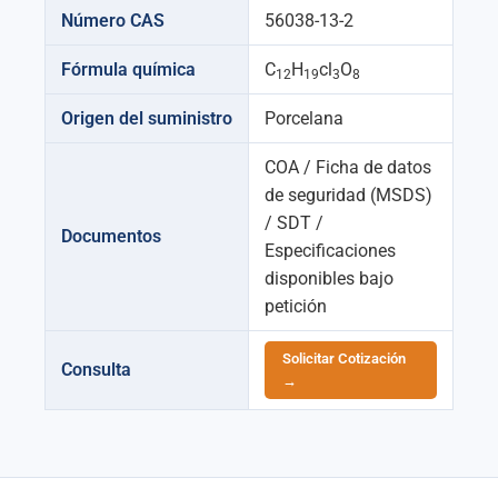
Número CAS
56038-13-2
Fórmula química
C
H
cl
O
12
19
3
8
Origen del suministro
Porcelana
COA / Ficha de datos
de seguridad (MSDS)
/ SDT /
Documentos
Especificaciones
disponibles bajo
petición
Solicitar Cotización
Consulta
→