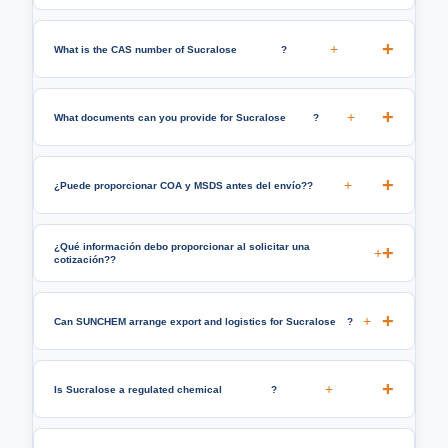
+
What is the CAS number of Sucralose
?
+
What documents can you provide for Sucralose
?
+
¿Puede proporcionar COA y MSDS antes del envío??
¿Qué información debo proporcionar al solicitar una
+
cotización??
+
Can SUNCHEM arrange export and logistics for Sucralose
?
+
Is Sucralose a regulated chemical
?