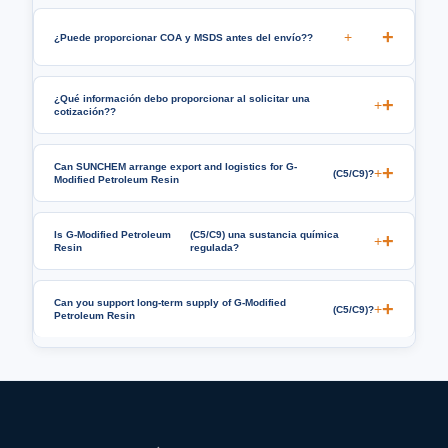
+
¿Puede proporcionar COA y MSDS antes del envío??
¿Qué información debo proporcionar al solicitar una
+
cotización??
Can SUNCHEM arrange export and logistics for G-
+
(C5/C9)?
Modified Petroleum Resin
Is G-Modified Petroleum
(C5/C9) una sustancia química
+
Resin
regulada?
Can you support long-term supply of G-Modified
+
(C5/C9)?
Petroleum Resin