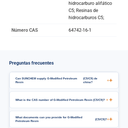
hidrocarburo alifático
C5; Resinas de
hidrocarburos C5;
Número CAS
64742-16-1
Preguntas frecuentes
Can SUNCHEM supply G-Modified Petroleum
(C5/C9) de
+
Resin
china?
+
What is the CAS number of G-Modified Petroleum Resin
(C5/C9)?
What documents can you provide for G-Modified
+
(C5/C9)?
Petroleum Resin