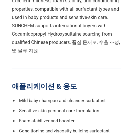
excellent mildness
,
foam stability
,
and conditioning
properties
,
compatible with all surfactant types and
used in baby products and sensitive-skin care
.
SUNCHEM supports international buyers with
Cocamidopropyl Hydroxysultaine sourcing from
qualified Chinese producers
, 품질 문서로, 수출 조정,
및 물류 지원.
애플리케이션 & 용도
Mild baby shampoo and cleanser surfactant
Sensitive skin personal care formulation
Foam stabilizer and booster
Conditioning and viscosity-building surfactant