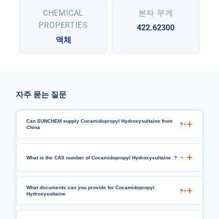
CHEMICAL
분자 무게
PROPERTIES
422.62300
액체
자주 묻는 질문
Can SUNCHEM supply Cocamidopropyl Hydroxysultaine from
+
?
China
+
What is the CAS number of Cocamidopropyl Hydroxysultaine
?
What documents can you provide for Cocamidopropyl
+
?
Hydroxysultaine