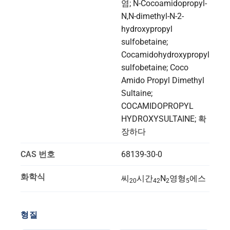
염;
N-Cocoamidopropyl-
N
,
N-dimethyl-N-2-
hydroxypropyl
sulfobetaine
;
Cocamidohydroxypropyl
sulfobetaine
;
Coco
Amido Propyl Dimethyl
Sultaine
;
COCAMIDOPROPYL
HYDROXYSULTAINE
; 확
장하다
CAS 번호
68139-30-0
화학식
씨
시간
N
영형
에스
20
42
2
5
형질