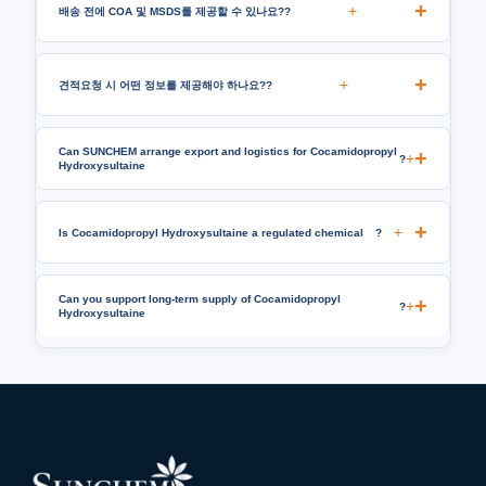
+
배송 전에 COA 및 MSDS를 제공할 수 있나요??
+
견적요청 시 어떤 정보를 제공해야 하나요??
Can SUNCHEM arrange export and logistics for Cocamidopropyl
+
?
Hydroxysultaine
+
Is Cocamidopropyl Hydroxysultaine a regulated chemical
?
Can you support long-term supply of Cocamidopropyl
+
?
Hydroxysultaine