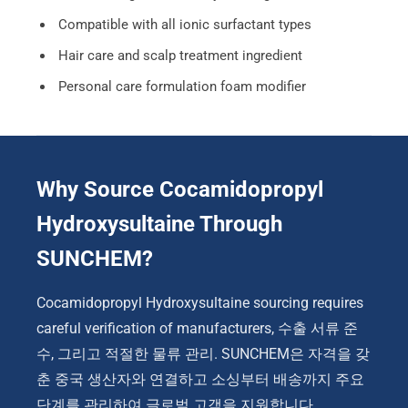
Compatible with all ionic surfactant types
Hair care and scalp treatment ingredient
Personal care formulation foam modifier
Why Source Cocamidopropyl
Hydroxysultaine Through
SUNCHEM
?
Cocamidopropyl Hydroxysultaine sourcing requires
careful verification of manufacturers
, 수출 서류 준
수, 그리고 적절한 물류 관리. SUNCHEM은 자격을 갖
춘 중국 생산자와 연결하고 소싱부터 배송까지 주요
단계를 관리하여 글로벌 고객을 지원합니다..