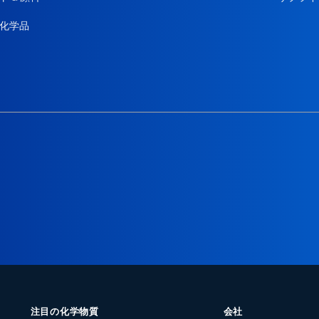
化学品
注目の化学物質
会社