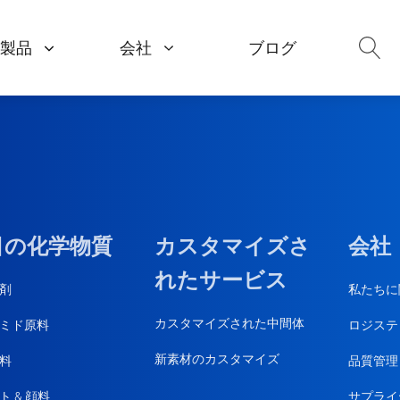
製品
会社
ブログ
Polymers & Materials
Pharma 
私たちに関しては
Resin Raw Materials
APIs
品質管理
ls
Plastic Additives
Pharmaceu
サプライヤー管理
als
Rubber Additives
Amino Aci
目の化学物質
カスタマイズさ
会社
ロジスティクス
Flame Retardants
Food Addi
れたサービス
剤
私たちに
カスタマイズされた中間体
ミド原料
ロジステ
新素材のカスタマイズ
料
品質管理
ト & 顔料
サプライ