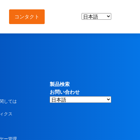
コンタクト
& Intermediates
Agrochemicals &
Intermediates
Fungicides
tical Intermediates
Herbicides
ds & Nutraceuticals
製品検索
Insecticides
お問い合わせ
tives
関しては
Pesticide Intermediates
ィクス
ヤー管理