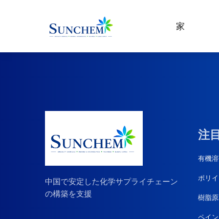
家
Specialty Chemicals
製品
およびソリュ
ーション
Organic Solvents
Paint & Pigment Chemica
製品カテゴリ
Water Treatment Chemic
注
Other Chemicals
有機溶
ポリイ
中国で安定した化学サプライチェーン
CDMA
の構築を支援
樹脂原
ペイン