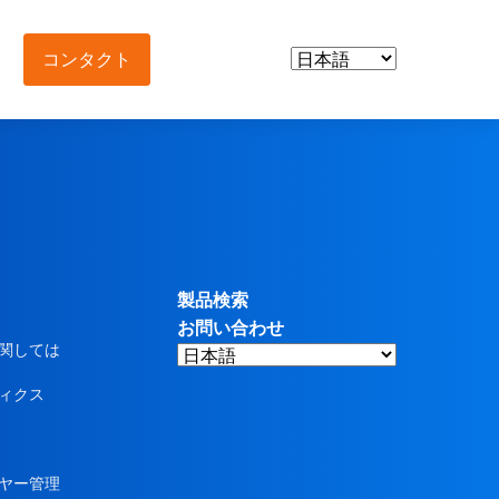
コンタクト
および中間体
と栄養補助食品
物
製品検索
お問い合わせ
中間体
関しては
ィクス
助食品
ヤー管理