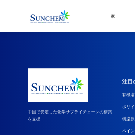
家
製品
およびソリューション
特殊化学品
製品カテゴリ
有機溶剤
シランカップリング剤
塗料と顔料
注目
水処理
有機溶
CDMA
ポリイ
家庭用薬品原料
中国で安定した化学サプライチェーンの構築
樹脂原
を支援
ペイン