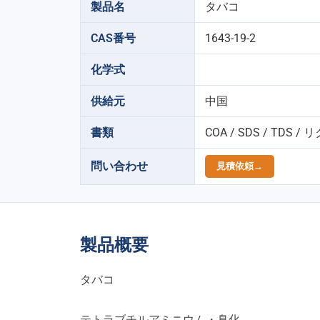
製品名
タバコ
CAS番号
1643-19-2
化学式
供給元
中国
書類
COA / SDS / T
問い合わせ
見積依頼→
製品概要
タバコ
テトラブチルアミニウム・臭化