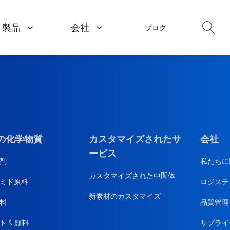
製品
会社
ブログ
ポリマーと材料
医薬品
私たちに関しては
ポリイミド原料
API
品質管理
樹脂原料
アミノ酸
サプライヤー管理
プラスチック添加剤
食品添加
の化学物質
カスタマイズされたサ
会社
ロジスティクス
ービス
ゴム添加剤
医薬品
剤
私たちに
カスタマイズされた中間体
ミド原料
難燃剤
ロジステ
栄養補
新素材のカスタマイズ
料
品質管理
ト & 顔料
サプライ