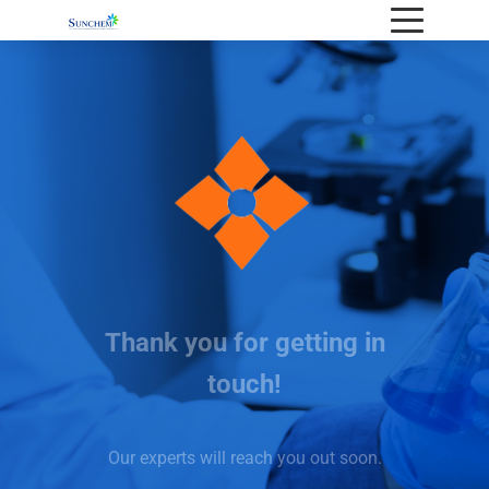
Thank you for getting in
touch
!
Our experts will reach you out soon
.