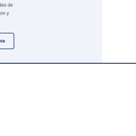
des de
ión y
nte