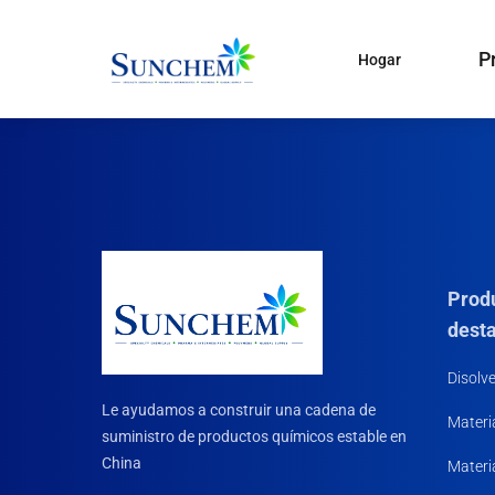
P
Hogar
Productos
y soluciones
Productos químico
especiales
Categorías de Producto
Disolventes orgánicos
Agente de acoplamiento d
Prod
Pintura y pigmento
dest
CDMA
Tratamiento de agua
Disolv
Le ayudamos a construir una cadena de
Materi
Productos químicos dom
suministro de productos químicos estable en
Materias primas
China
Materi