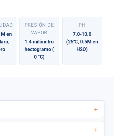
LIDAD
PRESIÓN DE
PH
VAPOR
 M en
7.0-10.0
laro,
1.4 milímetro
(25℃, 0.5M en
oro
hectogramo (
H2O)
0 °C)