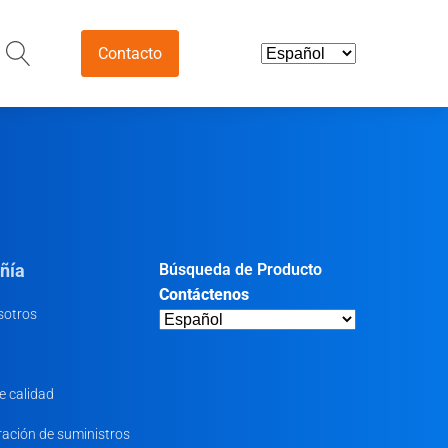
Contacto
utica e
diaria
os y nutracéuticos
ñía
Búsqueda de Producto
limentarios
Contáctenos
sotros
dios farmacéuticos
uticos
e calidad
ración de suministros