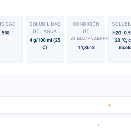
NSIDAD
SOLUBILIDAD
CONDICIÓN
SOLUBI
DEL AGUA
DE
.558
H2O: 0.5
ALMACENAMIENTO
4 g/100 ml (25
20 °C, c
C)
14,8618
incol
+
+