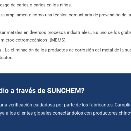
esgo de caries o caries en los niños.
liza ampliamente como una técnica comunitaria de prevención de la 
ar metales en diversos procesos industriales.. Es uno de los graba
as microelectromecánicos. (MEMS).
.. La eliminación de los productos de corrosión del metal de la su
uctor..
odio a través de SUNCHEM?
 una verificación cuidadosa por parte de los fabricantes, Cumpl
 a los clientes globales conectándolos con productores chinos